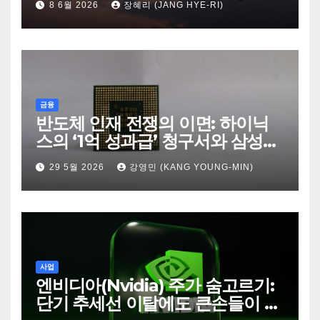
8 6월 2026
장혜리 (JANG HYE-RI)
금융
반도체 인재 전쟁의 이면: 하이닉
스의 ‘1억 성과급’ 청구서와 삼성의
‘퇴사율 1%’ 항변
29 5월 2026
강영민 (KANG YOUNG-MIN)
사업
엔비디아(Nvidia) 주가 숨고르기:
단기 추세선 이탈에도 큰손들이 쥐