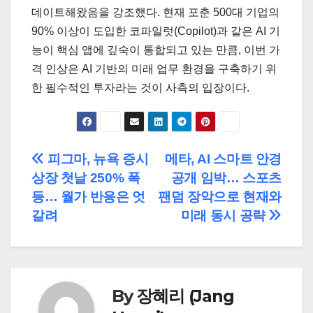
데이트해왔음을 강조했다. 현재 포춘 500대 기업의
90% 이상이 도입한 코파일럿(Copilot)과 같은 AI 기
능이 핵심 앱에 깊숙이 통합되고 있는 만큼, 이번 가
격 인상은 AI 기반의 미래 업무 환경을 구축하기 위
한 필수적인 투자라는 것이 사측의 입장이다.
글
피그마, 뉴욕 증시
메타, AI 스마트 안경
상장 첫날 250% 폭
공개 임박… 스포츠
탐
등… 월가 반응은 엇
팬덤 장악으로 현재와
색
갈려
미래 동시 공략
By
장혜리 (Jang