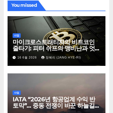
You missed
사업
마이크로스트래티지의 비트코인
줄타기: 피터 쉬프의 맹비난과 엇
갈린 시장의 시선
16 6월 2026
장혜리 (JANG HYE-RI)
사업
IATA “2026년 항공업계 수익 반
토막”… 중동 전쟁이 바꾼 하늘길의
판도