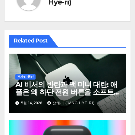
Hye-ri)
Related Post
전자·IT·통신
AI 비서의 반란과 맥 미니 대란: 애
플은 왜 하단 전원 버튼을 소프트
웨어로 수습했나
5월 14, 2026
장혜리 (JANG HYE-RI)