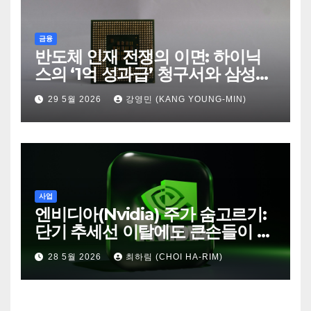
금융
반도체 인재 전쟁의 이면: 하이닉
스의 ‘1억 성과급’ 청구서와 삼성의
‘퇴사율 1%’ 항변
29 5월 2026
강영민 (KANG YOUNG-MIN)
사업
엔비디아(Nvidia) 주가 숨고르기:
단기 추세선 이탈에도 큰손들이 쥐
고 있는 이유
28 5월 2026
최하림 (CHOI HA-RIM)