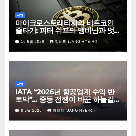
사업
마이크로스트래티지의 비트코인
줄타기: 피터 쉬프의 맹비난과 엇
갈린 시장의 시선
16 6월 2026
장혜리 (JANG HYE-RI)
사업
IATA “2026년 항공업계 수익 반
토막”… 중동 전쟁이 바꾼 하늘길의
판도
8 6월 2026
장혜리 (JANG HYE-RI)