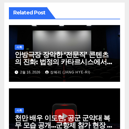
Related Post
사회
안방극장 장악한 ‘전문직’ 콘텐츠
의 진화: 법정의 카타르시스에서
파인 다이닝의 미학까지
2월 16, 2026
장혜리 (JANG HYE-RI)
사회
천만 배우 이도현, 공군 군악대 복
무 모습 공개…군항제 참가 현장 화