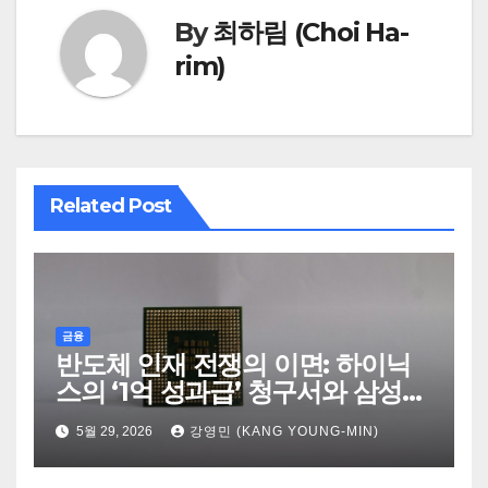
By
최하림 (Choi Ha-
rim)
Related Post
금융
반도체 인재 전쟁의 이면: 하이닉
스의 ‘1억 성과급’ 청구서와 삼성의
‘퇴사율 1%’ 항변
5월 29, 2026
강영민 (KANG YOUNG-MIN)