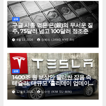
금융
구글 시총 꺾은 은(銀)의 무서운 질
주, 75달러 넘고 100달러 정조준
4월 13, 2026
장혜리 (JANG HYE-RI)
금융
1400조 원 보상안 둘러싼 잡음 속
테슬라, 대규모 ‘홀리데이 업데이
트’로 분위기 반전 시도
12월 9, 2025
김수민 (KIM SU-MIN)