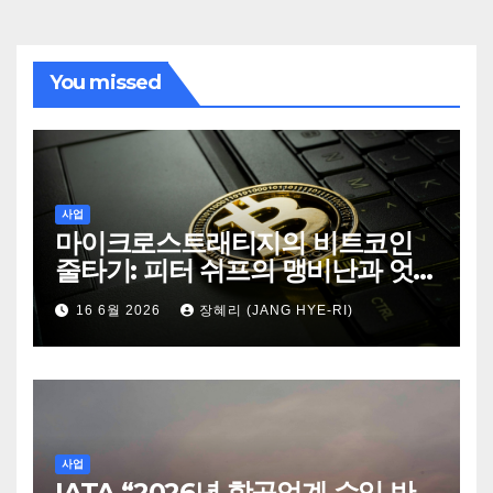
You missed
사업
마이크로스트래티지의 비트코인
줄타기: 피터 쉬프의 맹비난과 엇
갈린 시장의 시선
16 6월 2026
장혜리 (JANG HYE-RI)
사업
IATA “2026년 항공업계 수익 반