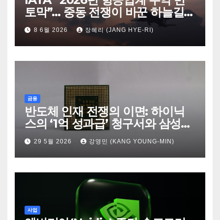
토막”… 중동 전쟁이 바꾼 하늘길의
판도
8 6월 2026
장혜리 (JANG HYE-RI)
금융
반도체 인재 전쟁의 이면: 하이닉
스의 ‘1억 성과급’ 청구서와 삼성의
‘퇴사율 1%’ 항변
29 5월 2026
강영민 (KANG YOUNG-MIN)
사업